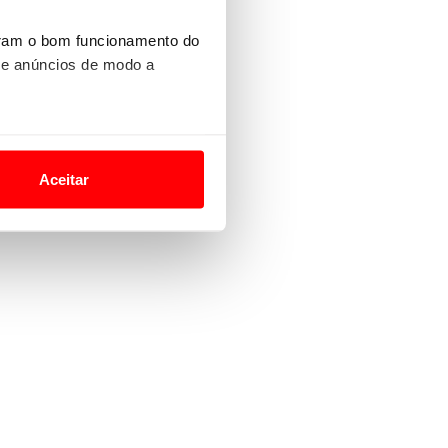
uram o bom funcionamento do
 e anúncios de modo a
o nesses termos e a todo o
site.
Aceitar
 para lhe proporcionar
site.
e e de análise, com parceiros
apenas com o seu
estar.
 na sua experiência de