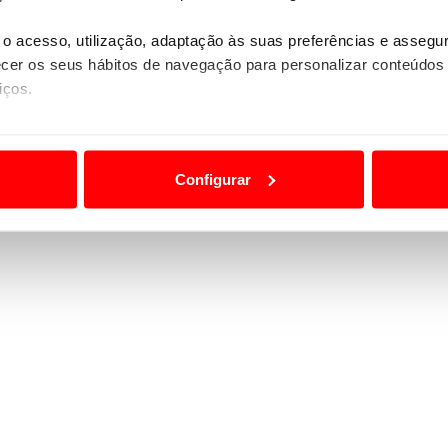
o acesso, utilização, adaptação às suas preferências e asseg
er os seus hábitos de navegação para personalizar conteúdos
iços.
ão destas tecnologias dependem do seu consentimento, definind
e limitando o acesso a informações durante a navegação no Web
Configurar
 a sua experiência digital, personalizar conteúdos e anúncios,
ciais, bem como para analisar dados de navegação no nosso web
nformação, relativa à sua utilização do nosso site de publicidad
aíses terceiros.
sferências internacionais de dados pessoais serão realizadas 
e afigure estritamente necessário no contexto dos serviços a pr
certo tipo de Cookies e tecnologias similares pode ter impacto