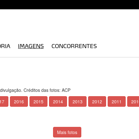
ÓRIA
IMAGENS
CONCORRENTES
 divulgação. Créditos das fotos: ACP
17
2016
2015
2014
2013
2012
2011
201
Mais fotos