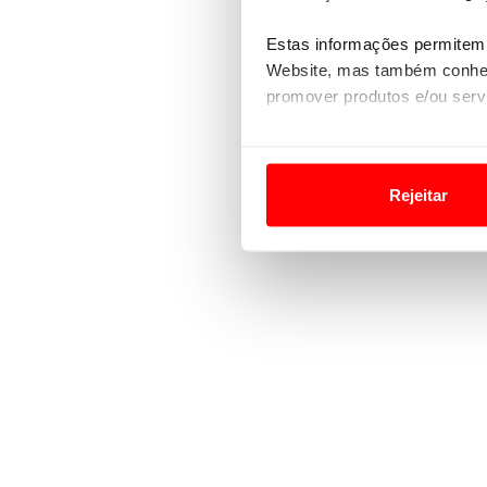
Estas informações permitem 
Website, mas também conhec
promover produtos e/ou serv
Em alguns casos, a utilizaç
tempo as suas preferências 
Rejeitar
Usamos cookies para melhorar
funcionalidades de redes so
Adicionalmente partilhamos i
e organizações na UE e em p
O ACP garantirá que as tran
consentimento e quando tal s
Realçamos que o bloqueio de 