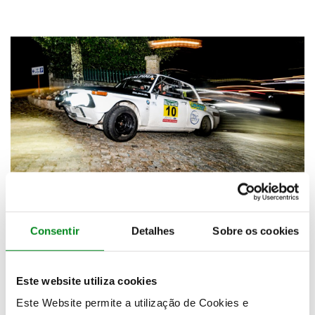
ETAPA FINAL COM COIMBRA, LEIRIA E
‘NOITE’ DE SINTRA
27 setembro 2024
Consentir
Detalhes
Sobre os cookies
A quarta e decisiva etapa do Rally de Portugal
Histórico, a mais extensa da prova do
Automóvel Club de Portugal, começou hoje...
Este website utiliza cookies
Este Website permite a utilização de Cookies e